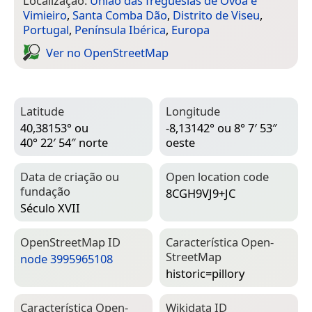
Localização:
União das freguesias de Ovoa e
Vimieiro
,
Santa Comba Dão
,
Distrito de Viseu
,
Portugal
,
Península Ibérica
,
Europa
Ver no Open­Street­Map
Latitude
Longitude
40,38153° ou
-8,13142° ou 8° 7′ 53″
40° 22′ 54″ norte
oeste
Data de criação ou
Open location code
fundação
8CGH9VJ9+JC
Século XVII
Open­Street­Map ID
Característica Open­
Street­Map
node 3995965108
historic=­pillory
Característica Open­
Wiki­data ID