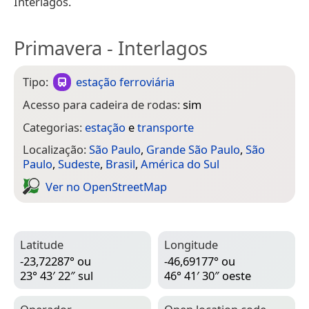
Interlagos.
Primavera - Interlagos
Tipo:
estação ferroviária
Acesso para cadeira de rodas:
sim
Categorias:
estação
e
transporte
Localização:
São Paulo
,
Grande São Paulo
,
São
Paulo
,
Sudeste
,
Brasil
,
América do Sul
Ver no Open­Street­Map
Latitude
Longitude
-23,72287° ou
-46,69177° ou
23° 43′ 22″ sul
46° 41′ 30″ oeste