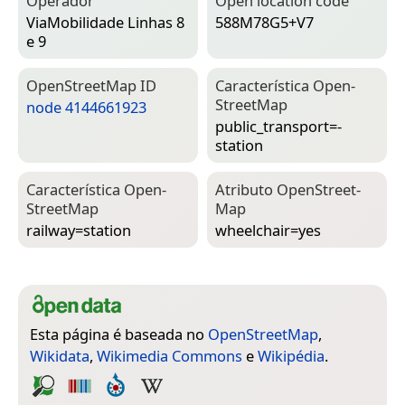
Operador
Open location code
ViaMobilidade Linhas 8
588M78G5+V7
e 9
Open­Street­Map ID
Característica Open­
Street­Map
node 4144661923
public_transport=­
station
Característica Open­
Atributo Open­Street­
Street­Map
Map
railway=­station
wheelchair=­yes
Esta página é baseada no
OpenStreetMap
,
Wikidata
,
Wikimedia Commons
e
Wikipédia
.