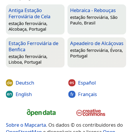
Antiga Estação
Hebraica - Rebouças
Ferroviária de Cela
estação ferroviária,
São
Paulo, Brasil
estação ferroviária,
Alcobaça, Portugal
Estação Ferroviária de
Apeadeiro de Alcáçovas
Benfica
estação ferroviária,
Évora,
Portugal
estação ferroviária,
Lisboa, Portugal
Deutsch
Español
English
Français
Sobre o Mapcarta
. Os dados © os contribuidores do
OpenStreetMap
e disponíveis sob a licença
Open