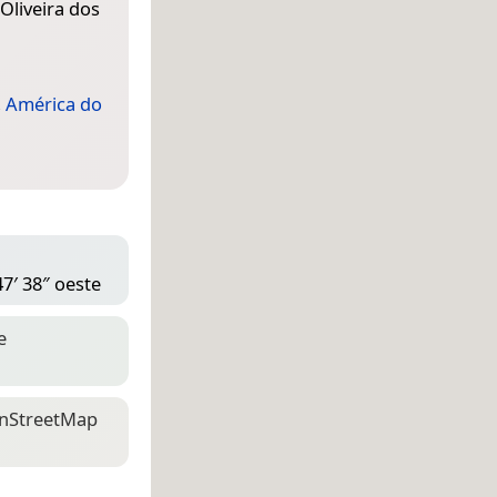
Oliveira dos
,
América do
47′ 38″ oeste
e
n­Street­Map