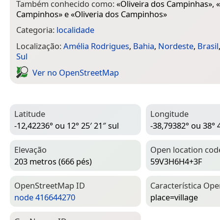
Também conhecido como:
«
Oliveira dos Campinhas
», «
Campinhos
» e «
Oliveria dos Campinhos
»
Categoria:
localidade
Localização:
Amélia Rodrigues
,
Bahia
,
Nordeste
,
Brasil
Sul
Ver no Open­Street­Map
Latitude
Longitude
-12,42236° ou 12° 25′ 21″ sul
-38,79382° ou 38° 
Elevação
Open location cod
203 metros (666 pés)
59V3H6H4+3F
Open­Street­Map ID
Característica Ope
node 416644270
place=­village