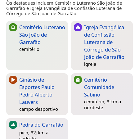
Os destaques incluem Cemitério Luterano São João de
Garrafão e Igreja Evangélica de Confissão Luterana de
Córrego de São João de Garrafão.
Cemitério Luterano
Igreja Evangélica
São João de
de Confissão
Garrafão
Luterana de
Córrego de São
cemitério
João de Garrafão
igreja
Ginásio de
Cemitério
Esportes Paulo
Comunidade
Pedro Alberto
Sabino
Lauvers
cemitério, 3 km a
nordeste
campo desportivo
Pedra do Garrafão
pico, 3½ km a
sudeste