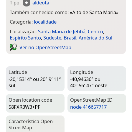
Tipo:
aldeota
Também conhecido como:
«
Alto de Santa Maria
»
Categoria:
localidade
Localização:
Santa Maria de Jetibá
,
Centro
,
Espírito Santo
,
Sudeste
,
Brasil
,
América do Sul
Ver no Open­Street­Map
Latitude
Longitude
-20,15314° ou 20° 9′ 11″
-40,94636° ou
sul
40° 56′ 47″ oeste
Open location code
Open­Street­Map ID
58FXR3W3+PF
node 416657717
Característica Open­
Street­Map