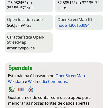
-25,93245° ou
32,58516° ou 32° 35′ 7″
25° 55′ 57″ sul
leste
Open location code
Open­Street­Map ID
5G6J3H9P+23
node 4306153994
Característica Open­
Street­Map
amenity=­police
Esta página é baseada no
OpenStreetMap
,
Wikidata
e
Wikimedia Commons
.
Gostaríamos de contar com o seu apoio para
melhorar as nossas fontes de dados abertas.