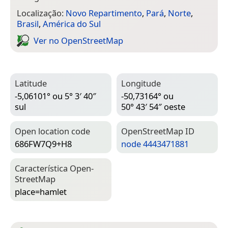
Localização:
Novo Repartimento
,
Pará
,
Norte
,
Brasil
,
América do Sul
Ver no Open­Street­Map
Latitude
Longitude
-5,06101° ou 5° 3′ 40″
-50,73164° ou
sul
50° 43′ 54″ oeste
Open location code
Open­Street­Map ID
686FW7Q9+H8
node 4443471881
Característica Open­
Street­Map
place=­hamlet