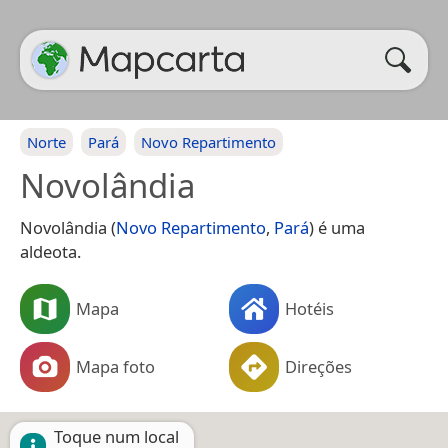
Norte
Pará
Novo Repartimento
Novolândia
Novolândia (
Novo Repartimento
,
Pará
) é uma
aldeota.
Mapa
Hotéis
Mapa foto
Direções
Toque num local