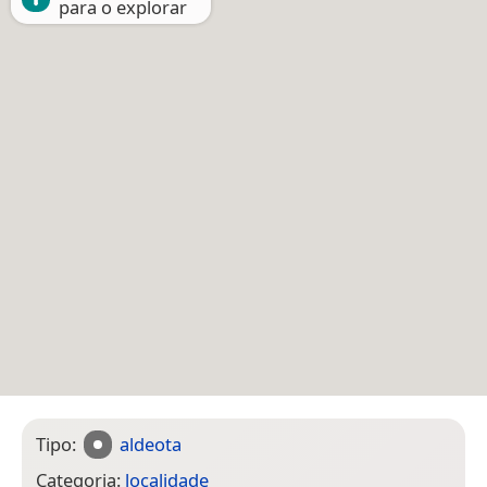
para o explorar
Tipo:
aldeota
Categoria:
localidade