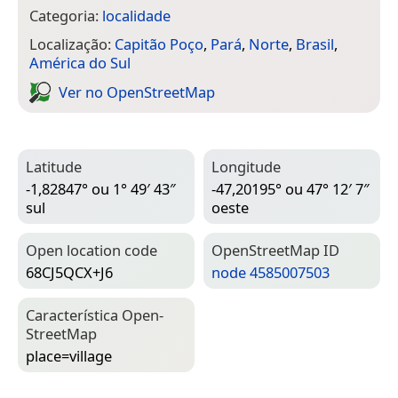
Categoria:
localidade
Localização:
Capitão Poço
,
Pará
,
Norte
,
Brasil
,
América do Sul
Ver no Open­Street­Map
Latitude
Longitude
-1,82847° ou 1° 49′ 43″
-47,20195° ou 47° 12′ 7″
sul
oeste
Open location code
Open­Street­Map ID
68CJ5QCX+J6
node 4585007503
Característica Open­
Street­Map
place=­village