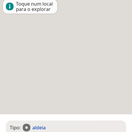
Toque num local
para o explorar
Tipo:
aldeia