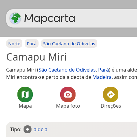
Norte
Pará
São Caetano de Odivelas
Camapu Miri
Camapu Miri (
São Caetano de Odivelas
,
Pará
) é uma ald
Miri encontra-se perto da aldeota de
Madeira
, assim c
Mapa
Mapa foto
Direções
Tipo:
aldeia