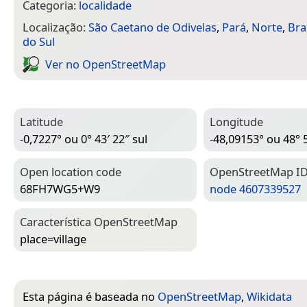
Categoria:
localidade
Localização:
São Caetano de Odivelas
,
Pará
,
Norte
,
Bra
do Sul
Ver no Open­Street­Map
Latitude
Longitude
-0,7227° ou 0° 43′ 22″ sul
-48,09153° ou 48° 5
Open location code
Open­Street­Map I
68FH7WG5+W9
node 4607339527
Característica Open­Street­Map
place=­village
Esta página é baseada no
OpenStreetMap
,
Wikidata