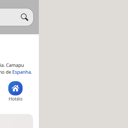
eia. Camapu
omo de
Espanha
.
Hotéis