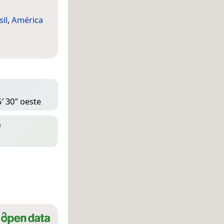
sil
,
América
′ 30″ oeste
D