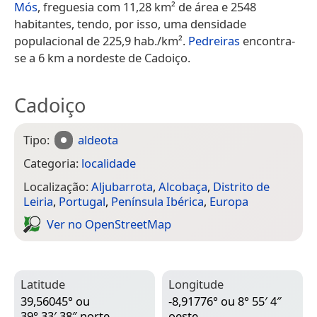
Mós
, freguesia com 11,28 km² de área e 2548
habitantes, tendo, por isso, uma densidade
populacional de 225,9 hab./km².
Pedreiras
encontra-
se a 6 km a nordeste de Cadoiço.
Cadoiço
Tipo:
aldeota
Categoria:
localidade
Localização:
Aljubarrota
,
Alcobaça
,
Distrito de
Leiria
,
Portugal
,
Península Ibérica
,
Europa
Ver no Open­Street­Map
Latitude
Longitude
39,56045° ou
-8,91776° ou 8° 55′ 4″
39° 33′ 38″ norte
oeste