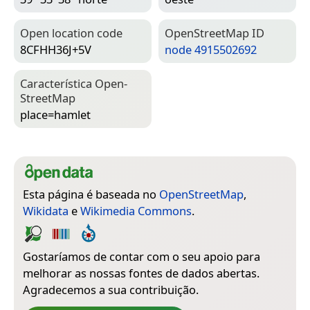
Open location code
Open­Street­Map ID
8CFHH36J+5V
node 4915502692
Característica Open­
Street­Map
place=­hamlet
Esta página é baseada no
OpenStreetMap
,
Wikidata
e
Wikimedia Commons
.
Gostaríamos de contar com o seu apoio para
melhorar as nossas fontes de dados abertas.
Agradecemos a sua contribuição.