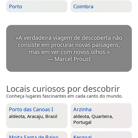
Porto
Coimbra
«
A verdadeira viagem de descoberta não
consiste em procurar novas paisagens,
mas em ver com novos olhos.
»
—
Marcel Proust
Locais curiosos por descobrir
Conheça lugares fascinantes em cada canto do mundo.
Porto das Canoas I
Arzinha
aldeota,
Aracaju, Brasil
aldeota,
Quarteira,
Portugal
Moita Santa de Baixo
Kergoal