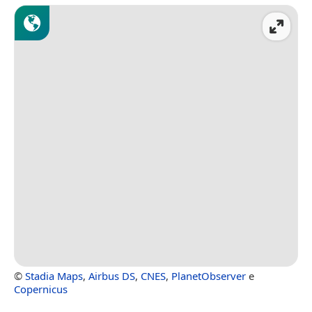
©
Stadia Maps
,
Airbus DS
,
CNES
,
PlanetObserver
e
Copernicus