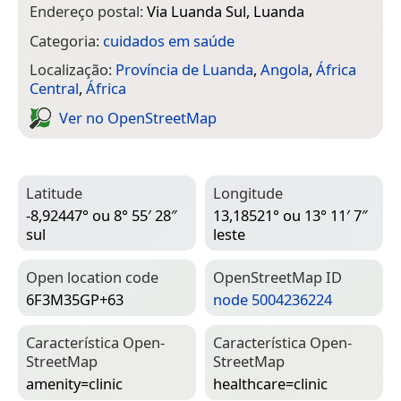
Endereço postal:
Via Luanda Sul, Luanda
Categoria:
cuidados em saúde
Localização:
Província de Luanda
,
Angola
,
África
Central
,
África
Ver no Open­Street­Map
Latitude
Longitude
-8,92447° ou 8° 55′ 28″
13,18521° ou 13° 11′ 7″
sul
leste
Open location code
Open­Street­Map ID
6F3M35GP+63
node 5004236224
Característica Open­
Característica Open­
Street­Map
Street­Map
amenity=­clinic
healthcare=­clinic