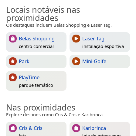
Locais notáveis nas
proximidades
Os destaques incluem Belas Shopping e Laser Tag.
Belas Shopping
Laser Tag
centro comercial
instalação esportiva
Park
Mini-Golfe
PlayTime
parque temático
Nas proximidades
Explore destinos como Cris & Cris e Karibrinca.
Cris & Cris
Karibrinca
loja
loja de brinquedos