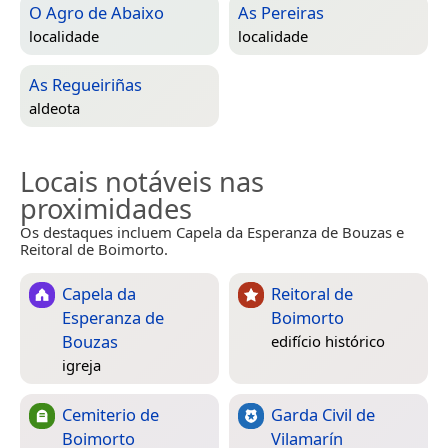
O Agro de Abaixo
As Pereiras
localidade
localidade
As Regueiriñas
aldeota
Locais notáveis nas
proximidades
Os destaques incluem Capela da Esperanza de Bouzas e
Reitoral de Boimorto.
Capela da
Reitoral de
Esperanza de
Boimorto
Bouzas
edifício histórico
igreja
Cemiterio de
Garda Civil de
Boimorto
Vilamarín