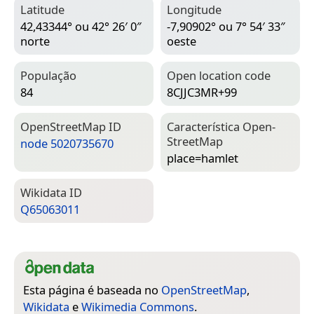
Latitude
Longitude
42,43344° ou 42° 26′ 0″
-7,90902° ou 7° 54′ 33″
norte
oeste
População
Open location code
84
8CJJC3MR+99
Open­Street­Map ID
Característica Open­
Street­Map
node 5020735670
place=­hamlet
Wiki­data ID
Q65063011
Esta página é baseada no
OpenStreetMap
,
Wikidata
e
Wikimedia Commons
.