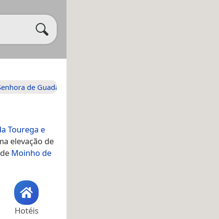
 Senhora de Guadalupe
da Tourega e
ma elevação de
 de
Moinho de
Hotéis