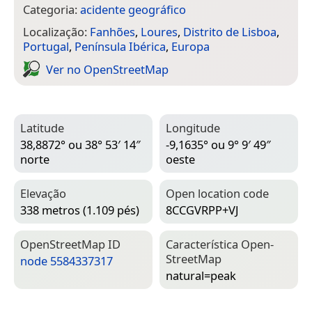
Categoria:
acidente geográfico
Localização:
Fanhões
,
Loures
,
Distrito de Lisboa
,
Portugal
,
Península Ibérica
,
Europa
Ver no Open­Street­Map
Latitude
Longitude
38,8872° ou 38° 53′ 14″
-9,1635° ou 9° 9′ 49″
norte
oeste
Elevação
Open location code
338 metros (1.109 pés)
8CCGVRPP+VJ
Open­Street­Map ID
Característica Open­
Street­Map
node 5584337317
natural=­peak