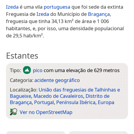
Izeda
é uma vila
portuguesa
que foi sede da extinta
Freguesia de
Izeda
do Município de
Bragança
,
freguesia que tinha 34,13 km² de área e 1 006
habitantes, e, por isso, uma densidade populacional
de 29,5 hab/km².
Estantes
Tipo:
pico
com uma elevação de 629 metros
Categoria:
acidente geográfico
Localização:
União das freguesias de Talhinhas e
Bagueixe
,
Macedo de Cavaleiros
,
Distrito de
Bragança
,
Portugal
,
Península Ibérica
,
Europa
Ver no Open­Street­Map