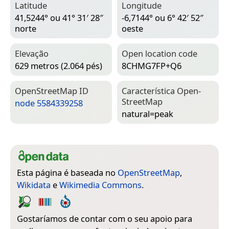
Latitude
Longitude
41,5244° ou 41° 31′ 28″
-6,7144° ou 6° 42′ 52″
norte
oeste
Elevação
Open location code
629 metros (2.064 pés)
8CHMG7FP+Q6
Open­Street­Map ID
Característica Open­
Street­Map
node 5584339258
natural=­peak
Esta página é baseada no
OpenStreetMap
,
Wikidata
e
Wikimedia Commons
.
Gostaríamos de contar com o seu apoio para