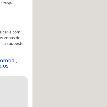
 Granja,
alcária com
 as zonas do
km a sudoeste
pombal,
ados