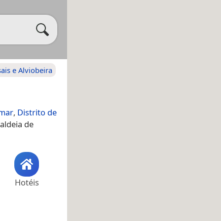
ais e Alviobeira
mar
,
Distrito de
aldeia de
Hotéis