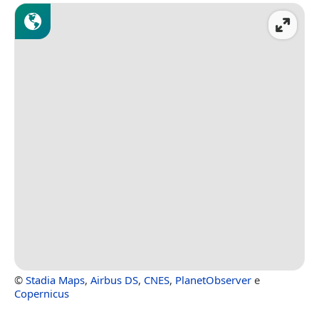
©
Stadia Maps
,
Airbus DS
,
CNES
,
PlanetObserver
e
Copernicus