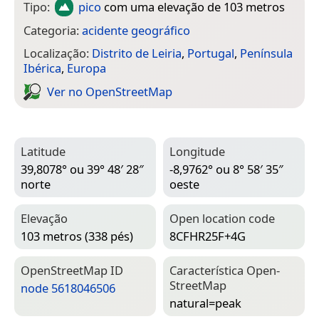
Tipo:
pico
com uma elevação de 103 metros
Categoria:
acidente geográfico
Localização:
Distrito de Leiria
,
Portugal
,
Península
Ibérica
,
Europa
Ver no Open­Street­Map
Latitude
Longitude
39,8078° ou 39° 48′ 28″
-8,9762° ou 8° 58′ 35″
norte
oeste
Elevação
Open location code
103 metros (338 pés)
8CFHR25F+4G
Open­Street­Map ID
Característica Open­
Street­Map
node 5618046506
natural=­peak