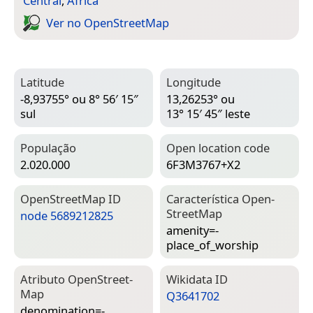
Central
,
África
Ver no Open­Street­Map
Latitude
Longitude
-8,93755° ou 8° 56′ 15″
13,26253° ou
sul
13° 15′ 45″ leste
População
Open location code
2.020.000
6F3M3767+X2
Open­Street­Map ID
Característica Open­
Street­Map
node 5689212825
amenity=­
place_of_worship
Atributo Open­Street­
Wiki­data ID
Map
Q3641702
denomination=­