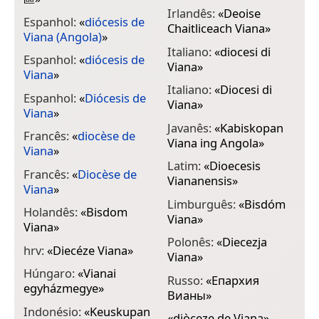
Irlandês:
«
Deoise
Espanhol:
«
diócesis de
Chaitliceach Viana
»
Viana (Angola)
»
Italiano:
«
diocesi di
Espanhol:
«
diócesis de
Viana
»
Viana
»
Italiano:
«
Diocesi di
Espanhol:
«
Diócesis de
Viana
»
Viana
»
Javanês:
«
Kabiskopan
Francês:
«
diocèse de
Viana ing Angola
»
Viana
»
Latim:
«
Dioecesis
Francês:
«
Diocèse de
Viananensis
»
Viana
»
Limburguês:
«
Bisdóm
Holandês:
«
Bisdom
Viana
»
Viana
»
Polonês:
«
Diecezja
hrv:
«
Diecéze Viana
»
Viana
»
Húngaro:
«
Vianai
Russo:
«
Епархия
egyházmegye
»
Вианы
»
Indonésio:
«
Keuskupan
«
diòceze de Viana
»