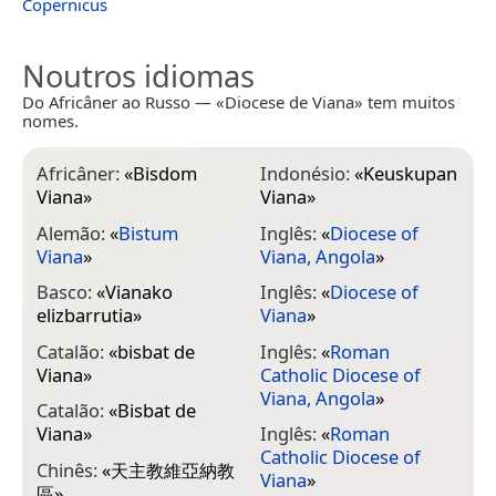
Copernicus
Noutros idiomas
Do Africâner ao Russo — «Diocese de Viana» tem muitos
nomes.
Africâner:
«
Bisdom
Indonésio:
«
Keuskupan
Viana
»
Viana
»
Alemão:
«
Bistum
Inglês:
«
Diocese of
Viana
»
Viana, Angola
»
Basco:
«
Vianako
Inglês:
«
Diocese of
elizbarrutia
»
Viana
»
Catalão:
«
bisbat de
Inglês:
«
Roman
Viana
»
Catholic Diocese of
Viana, Angola
»
Catalão:
«
Bisbat de
Viana
»
Inglês:
«
Roman
Catholic Diocese of
Chinês:
«
天主教維亞納教
Viana
»
區
»