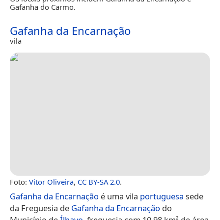
Gafanha do Carmo.
Gafanha da Encarnação
vila
Foto:
Vitor Oliveira
,
CC BY-SA 2.0
.
Gafanha da Encarnação
é uma vila
portuguesa
sede
da Freguesia de
Gafanha da Encarnação
do
Município de
Ílhavo
, freguesia com 10,98 km² de área