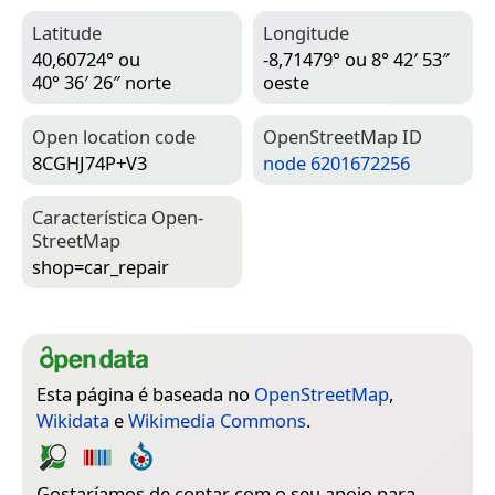
Latitude
Longitude
40,60724° ou
-8,71479° ou 8° 42′ 53″
40° 36′ 26″ norte
oeste
Open location code
Open­Street­Map ID
8CGHJ74P+V3
node 6201672256
Característica Open­
Street­Map
shop=­car_repair
Esta página é baseada no
OpenStreetMap
,
Wikidata
e
Wikimedia Commons
.
Gostaríamos de contar com o seu apoio para