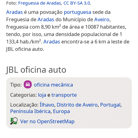
Foto:
Freguesia de Aradas
,
CC BY-SA 3.0
.
Aradas
é uma povoação
portuguesa
sede da
Freguesia de
Aradas
do Município de
Aveiro
,
freguesia com 8,90 km² de área e 10087 habitantes,
tendo, por isso, uma densidade populacional de 1
133,4 hab./km².
Aradas
encontra-se a 6 km a leste de
JBL oficina auto.
JBL oficina auto
Tipo:
oficina mecânica
Categorias:
loja
e
transporte
Localização:
Ílhavo
,
Distrito de Aveiro
,
Portugal
,
Península Ibérica
,
Europa
Ver no Open­Street­Map