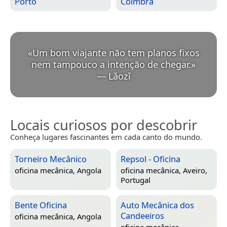
Porto
Coimbra
«
Um bom viajante não tem planos fixos
nem tampouco a intenção de chegar.
»
—
Lǎozǐ
Locais curiosos por descobrir
Conheça lugares fascinantes em cada canto do mundo.
Torneiro Mecânico
Repsol - Oficina
oficina mecânica,
Angola
oficina mecânica,
Aveiro,
Portugal
Bente Oficina
Auto Mecânica dos
Candeeiros
oficina mecânica,
Angola