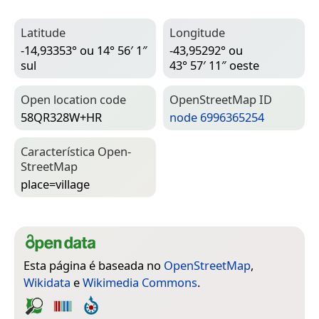
Latitude
Longitude
-14,93353° ou 14° 56′ 1″
-43,95292° ou
sul
43° 57′ 11″ oeste
Open location code
Open­Street­Map ID
58QR328W+HR
node 6996365254
Característica Open­
Street­Map
place=­village
Esta página é baseada no
OpenStreetMap
,
Wikidata
e
Wikimedia Commons
.