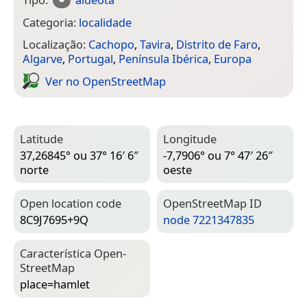
Categoria:
localidade
Localização:
Cachopo
,
Tavira
,
Distrito de Faro
,
Algarve
,
Portugal
,
Península Ibérica
,
Europa
Ver no Open­Street­Map
Latitude
Longitude
37,26845° ou 37° 16′ 6″
-7,7906° ou 7° 47′ 26″
norte
oeste
Open location code
Open­Street­Map ID
8C9J7695+9Q
node 7221347835
Característica Open­
Street­Map
place=­hamlet