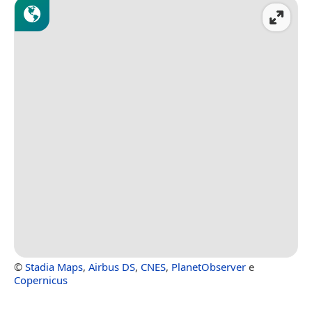
©
Stadia Maps
,
Airbus DS
,
CNES
,
PlanetObserver
e
Copernicus