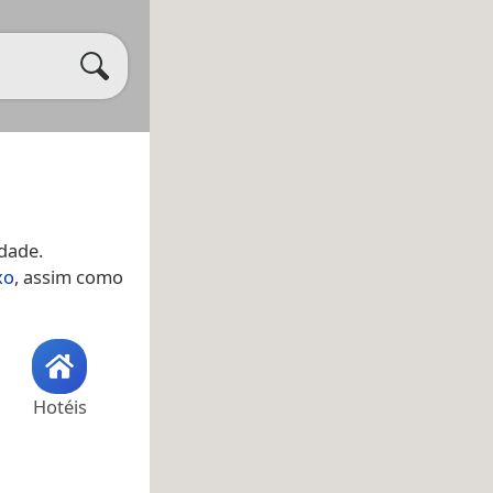
idade.
xo
, assim como
Hotéis