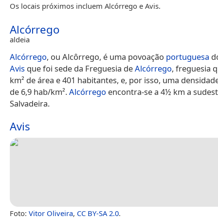
Os locais próximos incluem Alcórrego e Avis.
Alcórrego
aldeia
Alcórrego
, ou Alcôrrego, é uma povoação
portuguesa
do
Avis
que foi sede da Freguesia de
Alcórrego
, freguesia 
km² de área e 401 habitantes, e, por isso, uma densida
de 6,9 hab/km².
Alcórrego
encontra-se a 4½ km a sudest
Salvadeira.
Avis
Foto:
Vitor Oliveira
,
CC BY-SA 2.0
.