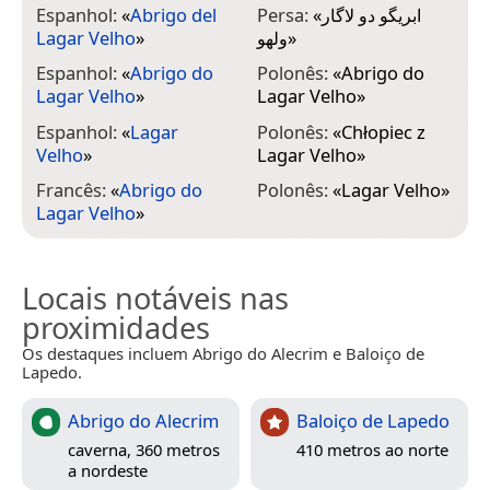
Espanhol:
«
Abrigo del
Persa:
«
ابریگو دو لاگار
Lagar Velho
»
ولهو
»
Espanhol:
«
Abrigo do
Polonês:
«
Abrigo do
Lagar Velho
»
Lagar Velho
»
Espanhol:
«
Lagar
Polonês:
«
Chłopiec z
Velho
»
Lagar Velho
»
Francês:
«
Abrigo do
Polonês:
«
Lagar Velho
»
Lagar Velho
»
Locais notáveis nas
proximidades
Os destaques incluem Abrigo do Alecrim e Baloiço de
Lapedo.
Abrigo do Alecrim
Baloiço de Lapedo
caverna, 360 metros
410 metros ao norte
a nordeste