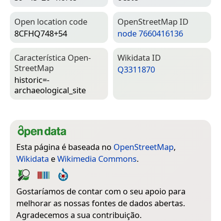
Open location code
Open­Street­Map ID
8CFHQ748+54
node 7660416136
Característica Open­
Wiki­data ID
Street­Map
Q3311870
historic=­
archaeological_site
Esta página é baseada no
OpenStreetMap
,
Wikidata
e
Wikimedia Commons
.
Gostaríamos de contar com o seu apoio para
melhorar as nossas fontes de dados abertas.
Agradecemos a sua contribuição.