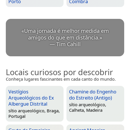
Porto
Coimbra
«
Uma jornada é melhor medida em
amigos do que em distância.
»
—
Tim Cahill
Locais curiosos por descobrir
Conheça lugares fascinantes em cada canto do mundo.
Vestígios
Chamine do Engenho
Arqueológicos do Ex
do Estreito (Antigo)
Albergue Distrital
sítio arqueológico,
Calheta, Madeira
sítio arqueológico,
Braga,
Portugal