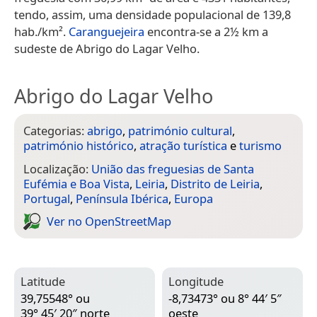
tendo, assim, uma densidade populacional de 139,8
hab./km².
Caranguejeira
encontra-se a 2½ km a
sudeste de Abrigo do Lagar Velho.
Abrigo do Lagar Velho
Categorias:
abrigo
,
património cultural
,
património histórico
,
atração turística
e
turismo
Localização:
União das freguesias de Santa
Eufémia e Boa Vista
,
Leiria
,
Distrito de Leiria
,
Portugal
,
Península Ibérica
,
Europa
Ver no Open­Street­Map
Latitude
Longitude
39,75548° ou
-8,73473° ou 8° 44′ 5″
39° 45′ 20″ norte
oeste