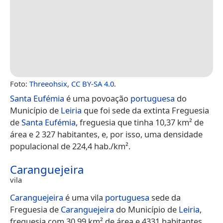
Foto:
Threeohsix
,
CC BY-SA 4.0
.
Santa Eufémia
é uma povoação
portuguesa
do
Município de
Leiria
que foi sede da extinta Freguesia
de
Santa Eufémia
, freguesia que tinha 10,37 km² de
área e 2 327 habitantes, e, por isso, uma densidade
populacional de 224,4 hab./km².
Caranguejeira
vila
Caranguejeira
é uma vila
portuguesa
sede da
Freguesia de
Caranguejeira
do Município de
Leiria
,
freguesia com 30,99 km² de área e 4331 habitantes,