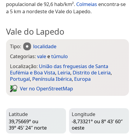
populacional de 92,6 hab/km².
Colmeias
encontra-se
a 5 km a nordeste de Vale do Lapedo.
Vale do Lapedo
Tipo:
localidade
Categorias:
vale
e
túmulo
Localização:
União das freguesias de Santa
Eufémia e Boa Vista
,
Leiria
,
Distrito de Leiria
,
Portugal
,
Península Ibérica
,
Europa
Ver no Open­Street­Map
Latitude
Longitude
39,75669° ou
-8,73321° ou 8° 43′ 60″
39° 45′ 24″ norte
oeste