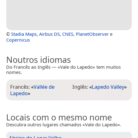
©
Stadia Maps
,
Airbus DS
,
CNES
,
PlanetObserver
e
Copernicus
Noutros idiomas
Do Francês ao Inglês — «Vale do Lapedo» tem muitos
nomes.
Francês:
«
Vallée de
Inglês:
«
Lapedo Valley
»
Lapedo
»
Locais com o mesmo nome
Descubra outros lugares chamados «Vale do Lapedo».
Abrigo do Lagar Velho