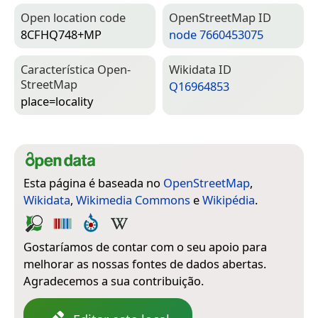
Open location code
Open­Street­Map ID
8CFHQ748+MP
node 7660453075
Característica Open­
Wiki­data ID
Street­Map
Q16964853
place=­locality
Esta página é baseada no
OpenStreetMap
,
Wikidata
,
Wikimedia Commons
e
Wikipédia
.
Gostaríamos de contar com o seu apoio para
melhorar as nossas fontes de dados abertas.
Agradecemos a sua contribuição.