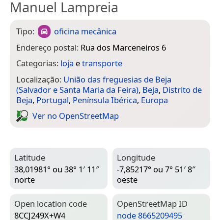
Manuel Lampreia
Tipo:
oficina mecânica
Endereço postal:
Rua dos Marceneiros 6
Categorias:
loja
e
transporte
Localização:
União das freguesias de Beja
(Salvador e Santa Maria da Feira)
,
Beja
,
Distrito de
Beja
,
Portugal
,
Península Ibérica
,
Europa
Ver no Open­Street­Map
Latitude
Longitude
38,01981° ou 38° 1′ 11″
-7,85217° ou 7° 51′ 8″
norte
oeste
Open location code
Open­Street­Map ID
8CCJ249X+W4
node 8665209495