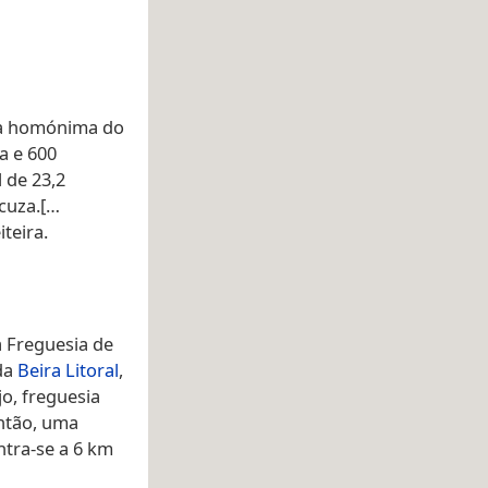
ia homónima do
a e 600
 de 23,2
scuza.[…
teira.
a Freguesia de
 da
Beira Litoral
,
jo, freguesia
então, uma
tra-se a 6 km