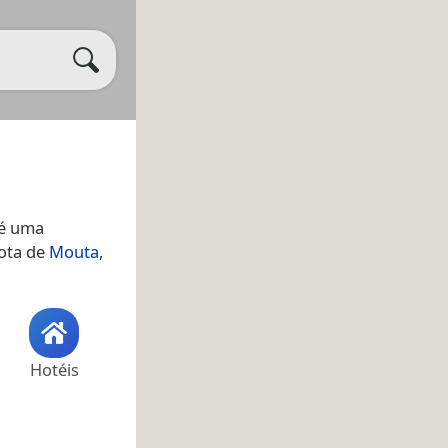
 é uma
eota de
Mouta
,
Hotéis