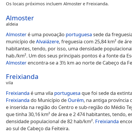
Os locais próximos incluem Almoster e Freixianda.
Almoster
aldeia
Almoster
é uma povoação
portuguesa
sede da fregues
município de
Alvaiázere
, freguesia com 25,84 km² de áre
habitantes, tendo, por isso, uma densidade populacional
hab./km². Um dos seus principais pontos é a fonte da E
Almoster
encontra-se a 3½ km ao norte de Cabeço da Fei
Freixianda
vila
Freixianda
é uma vila
portuguesa
que foi sede da extint
Freixianda
do Município de
Ourém
, na antiga província
e inserida na região do Centro e sub-região do Médio Te
que tinha 30,16 km² de área e 2 474 habitantes, tendo, 
densidade populacional de 82 hab/km².
Freixianda
encon
ao sul de Cabeço da Feiteira.