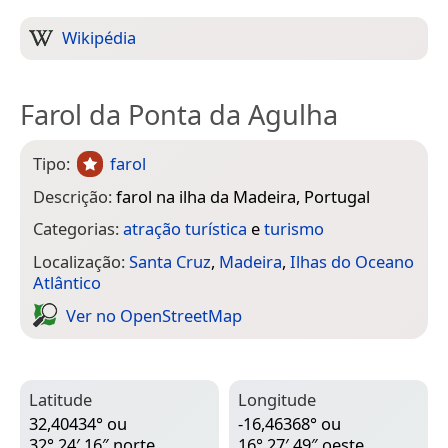
Wikipédia
Farol da Ponta da Agulha
Tipo:
farol
Descrição:
farol na ilha da Madeira, Portugal
Categorias:
atração turística
e
turismo
Localização:
Santa Cruz
,
Madeira
,
Ilhas do Oceano
Atlântico
Ver no Open­Street­Map
Latitude
Longitude
32,40434° ou
-16,46368° ou
32° 24′ 16″ norte
16° 27′ 49″ oeste