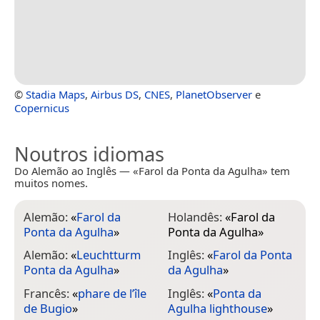
©
Stadia Maps
,
Airbus DS
,
CNES
,
PlanetObserver
e
Copernicus
Noutros idiomas
Do Alemão ao Inglês — «Farol da Ponta da Agulha» tem
muitos nomes.
Alemão:
«
Farol da
Holandês:
«
Farol da
Ponta da Agulha
»
Ponta da Agulha
»
Alemão:
«
Leuchtturm
Inglês:
«
Farol da Ponta
Ponta da Agulha
»
da Agulha
»
Francês:
«
phare de l’île
Inglês:
«
Ponta da
de Bugio
»
Agulha lighthouse
»