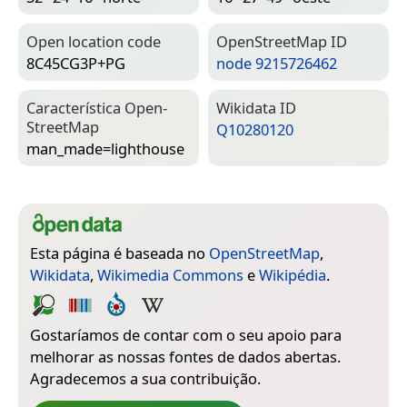
Open location code
Open­Street­Map ID
8C45CG3P+PG
node 9215726462
Característica Open­
Wiki­data ID
Street­Map
Q10280120
man_made=­lighthouse
Esta página é baseada no
OpenStreetMap
,
Wikidata
,
Wikimedia Commons
e
Wikipédia
.
Gostaríamos de contar com o seu apoio para
melhorar as nossas fontes de dados abertas.
Agradecemos a sua contribuição.