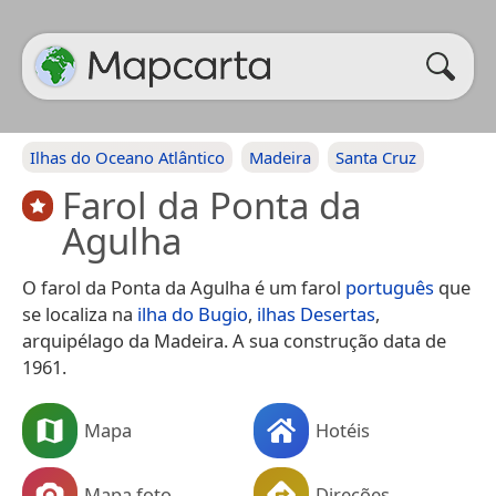
Ilhas do Oceano Atlântico
Madeira
Santa Cruz
Farol da Ponta da
Agulha
O farol da Ponta da Agulha é um farol
português
que
se localiza na
ilha do Bugio
,
ilhas Desertas
,
arquipélago da Madeira. A sua construção data de
1961.
Mapa
Hotéis
Mapa foto
Direções