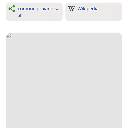
comune.praiano.sa
Wikipédia
.it