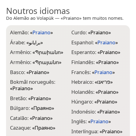
Noutros idiomas
Do Alemão ao Volapük — «Praiano» tem muitos nomes.
Alemão:
«
Praiano
»
Curdo:
«
Praiano
»
L
Árabe:
«
برايانو
»
Espanhol:
«
Praiano
»
M
Armênio:
«
Պրաիանո
»
Esperanto:
«
Praiano
»
N
Armênio:
«
Պրայանո
»
Finlandês:
«
Praiano
»
O
Basco:
«
Praiano
»
Francês:
«
Praiano
»
P
Bokmål norueguês:
Hebraico:
«
פריאנו
»
P
«
Praiano
»
Holandês:
«
Praiano
»
R
Bretão:
«
Praiano
»
Húngaro:
«
Praiano
»
R
Búlgaro:
«
Праяно
»
Indonésio:
«
Praiano
»
S
Catalão:
«
Praiano
»
Inglês:
«
Praiano
»
S
Cazaque:
«
Праяно
»
Interlíngua:
«
Praiano
»
S