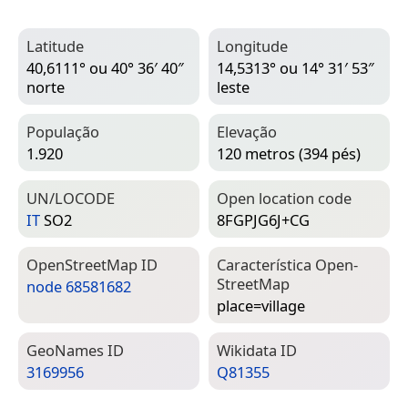
Latitude
Longitude
40,6111° ou 40° 36′ 40″
14,5313° ou 14° 31′ 53″
norte
leste
População
Elevação
1.920
120 metros (394 pés)
UN/LOCODE
Open location code
IT
SO2
8FGPJG6J+CG
Open­Street­Map ID
Característica Open­
Street­Map
node 68581682
place=­village
Geo­Names ID
Wiki­data ID
3169956
Q81355