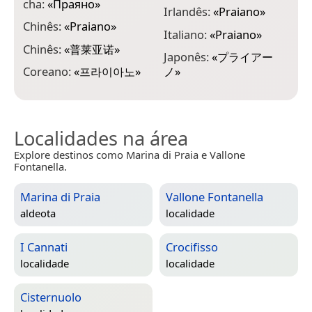
cha:
«
Праяно
»
Irlandês:
«
Praiano
»
T
Chinês:
«
Praiano
»
Italiano:
«
Praiano
»
T
Chinês:
«
普莱亚诺
»
Japonês:
«
プライアー
T
Coreano:
«
프라이아노
»
ノ
»
U
Localidades na área
Explore destinos como Marina di Praia e Vallone
Fontanella.
Marina di Praia
Vallone Fontanella
aldeota
localidade
I Cannati
Crocifisso
localidade
localidade
Cisternuolo