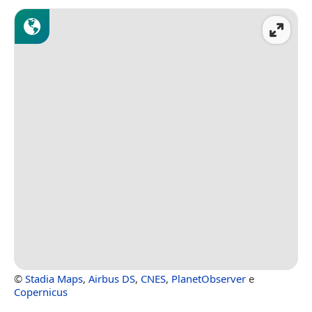
©
Stadia Maps
,
Airbus DS
,
CNES
,
PlanetObserver
e
Copernicus