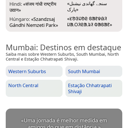
«
سنجے گھاندی نیشنل
Hindi:
«
संजय गांधी राष्ट्रीय
پارک
»
उद्यान
»
«
ᱥᱚᱝᱡᱚᱭ ᱜᱟᱱᱫᱷᱤ
Húngaro:
«
Szandzsaj
ᱡᱟᱹᱛᱤᱭᱟᱹᱨᱤ ᱵᱟᱜᱟᱱ
»
Gándhi Nemzeti Park
»
Mumbai
: Destinos em destaque
Saiba mais sobre Western Suburbs, South Mumbai, North
Central e Estação Chhatrapati Shivaji.
Western Suburbs
South Mumbai
North Central
Estação Chhatrapati
Shivaji
«
Uma jornada é melhor medida em
amigos do que em distância.
»