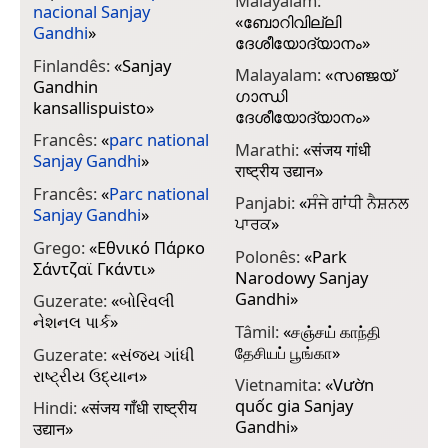
Malayalam:
nacional Sanjay
«
ബോറിവില്ലി
Gandhi
»
ദേശീയോദ്യാനം
»
Finlandês:
«
Sanjay
Malayalam:
«
സഞ്ജയ്
Gandhin
ഗാന്ധി
kansallispuisto
»
ദേശീയോദ്യാനം
»
Francês:
«
parc national
Marathi:
«
संजय गांधी
Sanjay Gandhi
»
राष्ट्रीय उद्यान
»
Francês:
«
Parc national
Panjabi:
«
ਸੰਜੇ ਗਾਂਧੀ ਨੈਸ਼ਨਲ
Sanjay Gandhi
»
ਪਾਰਕ
»
Grego:
«
Εθνικό Πάρκο
Polonês:
«
Park
Σάντζαϊ Γκάντι
»
Narodowy Sanjay
Gandhi
»
Guzerate:
«
બોરિવલી
નેશનલ પાર્ક
»
Tâmil:
«
சஞ்சய் காந்தி
தேசியப் பூங்கா
»
Guzerate:
«
સંજય ગાંધી
રાષ્ટ્રીય ઉદ્યાન
»
Vietnamita:
«
Vườn
quốc gia Sanjay
Hindi:
«
संजय गाँधी राष्ट्रीय
Gandhi
»
उद्यान
»