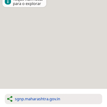
para o explorar
sgnp.maharashtra.gov.in