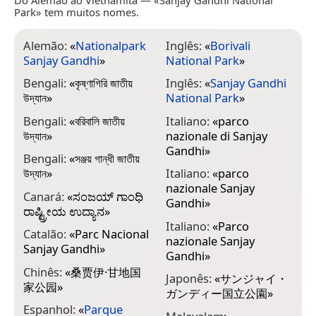
Park» tem muitos nomes.
Alemão:
«
Nationalpark
Inglês:
«
Borivali
Sanjay Gandhi
»
National Park
»
Bengali:
«
কৃষ্ণাগিরি জাতীয়
Inglês:
«
Sanjay Gandhi
উদ্যান
»
National Park
»
Bengali:
«
বরিবালি জাতীয়
Italiano:
«
parco
উদ্যান
»
nazionale di Sanjay
Gandhi
»
Bengali:
«
সঞ্জয় গান্ধী জাতীয়
উদ্যান
»
Italiano:
«
parco
nazionale Sanjay
Canará:
«
ಸಂಜಯ್ ಗಾಂಧಿ
Gandhi
»
ರಾಷ್ಟ್ರೀಯ ಉದ್ಯಾನ
»
Italiano:
«
Parco
Catalão:
«
Parc Nacional
nazionale Sanjay
Sanjay Gandhi
»
Gandhi
»
Chinês:
«
桑贾伊·甘地国
Japonês:
«
サンジャイ・
家公园
»
ガンディー国立公園
»
Espanhol:
«
Parque