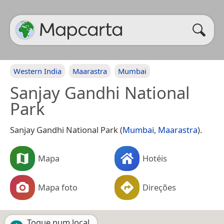
Western India
Maarastra
Mumbai
Sanjay Gandhi National
Park
Sanjay Gandhi National Park (
Mumbai
,
Maarastra
).
Mapa
Hotéis
Mapa foto
Direções
Toque num local