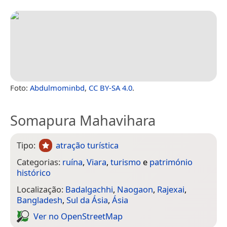
Foto:
Abdulmominbd
,
CC BY-SA 4.0
.
Somapura Mahavihara
Tipo:
atração turística
Categorias:
ruína
,
Viara
,
turismo
e
património
histórico
Localização:
Badalgachhi
,
Naogaon
,
Rajexai
,
Bangladesh
,
Sul da Ásia
,
Ásia
Ver no Open­Street­Map