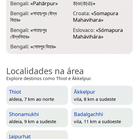
Bengali:
«
Pahārpur
»
하비하라
»
G
«
Bengali:
«
পাহাড়পুর বৌদ্ধ
Croata:
«
Somapura
বিহার
»
Mahavihara
»
H
ר
Bengali:
«
পাহাড়পুর
Eslovaco:
«
Sómapura
বৌদ্ধবিহার
»
Mahávihára
»
H
Bengali:
«
সোমপুর বিহার
»
H
Localidades na área
Explore destinos como Thiot e Ākkelpur.
Thiot
Ākkelpur
aldeia, 7 km ao norte
vila, 8 km a sudeste
Shonamukhi
Badalgachhi
aldeia, 9 km a sudeste
vila, 11 km a sudoeste
Jaipurhat