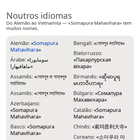
Noutros idiomas
Do Alemão ao Vietnamita — «Somapura Mahavihara» tem
muitos nomes.
Alemão:
«
Somapura
Bengali:
«
সোমপুর মহাবিহার
»
E
Mahavihara
»
M
Bielorrusso:
Árabe:
«
سومابورا
«
Пахарпурская
E
ماهافيهارا
»
віхара
»
M
Assamês:
«
সোমপুৰ বা পাহাৰপুৰ
Birmanês:
«
ဆိုမာပူရ
F
মহাবিহাৰ
»
မဟာဝိဟာရ
»
F
Assamês:
«
সোমপুৰ মহাবিহাৰ
»
Búlgaro:
«
Сомапура
V
Махавихара
»
P
Azerbaijano:
«
Somapura
Catalão:
«
Somapura
F
Mahavihara
»
Mahavihara
»
M
Basco:
«
Somapura
Chinês:
«
索玛普利大寺
»
G
Mahavihara
»
M
Coreano:
«
소마푸라 마