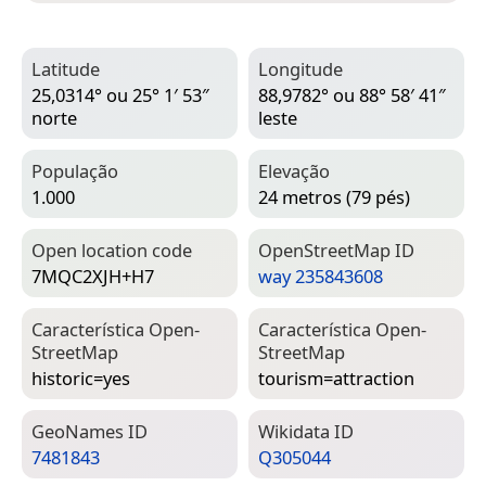
Latitude
Longitude
25,0314° ou 25° 1′ 53″
88,9782° ou 88° 58′ 41″
norte
leste
População
Elevação
1.000
24 metros (79 pés)
Open location code
Open­Street­Map ID
7MQC2XJH+H7
way 235843608
Característica Open­
Característica Open­
Street­Map
Street­Map
historic=­yes
tourism=­attraction
Geo­Names ID
Wiki­data ID
7481843
Q305044