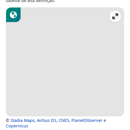
satélite de alta definição.
©
Stadia Maps
,
Airbus DS
,
CNES
,
PlanetObserver
e
Copernicus