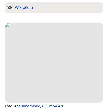
Wikipédia
Foto:
Abdulmominbd
,
CC BY-SA 4.0
.