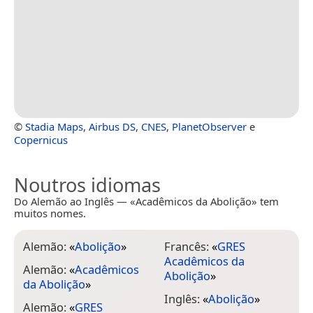
©
Stadia Maps
,
Airbus DS
,
CNES
,
PlanetObserver
e
Copernicus
Noutros idiomas
Do Alemão ao Inglês — «Acadêmicos da Abolição» tem
muitos nomes.
Alemão:
«
Abolição
»
Francês:
«
GRES
Acadêmicos da
Alemão:
«
Acadêmicos
Abolição
»
da Abolição
»
Inglês:
«
Abolição
»
Alemão:
«
GRES