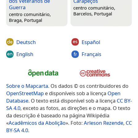
dos Veteranos de
Carapeços
Guerra
centro comunitário,
Barcelos, Portugal
centro comunitário,
Braga, Portugal
Deutsch
Español
English
Français
Sobre o Mapcarta
. Os dados © os contribuidores do
OpenStreetMap
e disponíveis sob a licença
Open
Database
. O texto está disponível sob a licença
CC BY-
SA 4.0
, exceto as fotos, as direções e o mapa. O texto
da descrição é baseado na página Wikipédia
«
Acadêmicos da Abolição
». Foto:
Arleson Rezende
,
CC
BY-SA 4.0
.