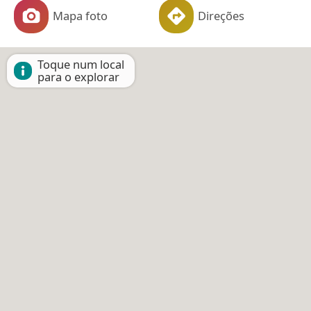
Mapa foto
Direções
Toque num local
para o explorar