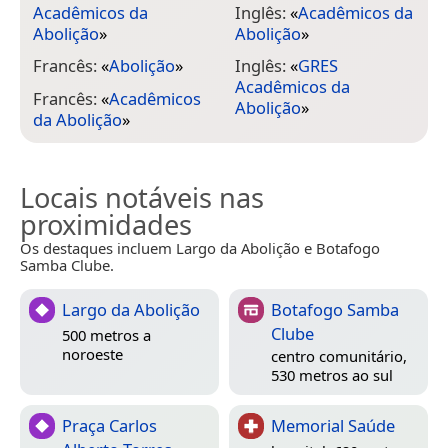
Acadêmicos da
Inglês:
«
Acadêmicos da
Abolição
»
Abolição
»
Francês:
«
Abolição
»
Inglês:
«
GRES
Acadêmicos da
Francês:
«
Acadêmicos
Abolição
»
da Abolição
»
Locais notáveis nas
proximidades
Os destaques incluem Largo da Abolição e Botafogo
Samba Clube.
Largo da Abolição
Botafogo Samba
Clube
500 metros a
noroeste
centro comunitário,
530 metros ao sul
Praça Carlos
Memorial Saúde