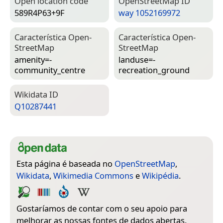
Open location code
Open­Street­Map ID
589R4P63+9F
way 1052169972
Característica Open­
Característica Open­
Street­Map
Street­Map
amenity=­
landuse=­
community_centre
recreation_ground
Wiki­data ID
Q10287441
Esta página é baseada no
OpenStreetMap
,
Wikidata
,
Wikimedia Commons
e
Wikipédia
.
Gostaríamos de contar com o seu apoio para
melhorar as nossas fontes de dados abertas.