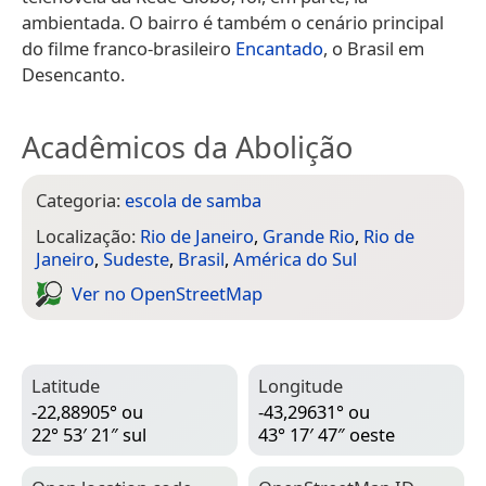
ambientada. O bairro é também o cenário principal
do filme franco-brasileiro
Encantado
, o Brasil em
Desencanto.
Acadêmicos da Abolição
Categoria:
escola de samba
Localização:
Rio de Janeiro
,
Grande Rio
,
Rio de
Janeiro
,
Sudeste
,
Brasil
,
América do Sul
Ver no Open­Street­Map
Latitude
Longitude
-22,88905° ou
-43,29631° ou
22° 53′ 21″ sul
43° 17′ 47″ oeste