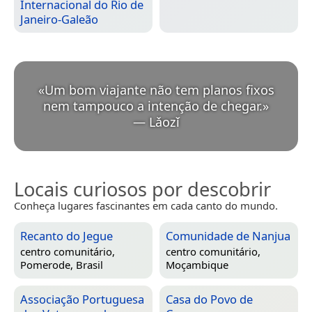
Internacional do Rio de
Janeiro-Galeão
«
Um bom viajante não tem planos fixos
nem tampouco a intenção de chegar.
»
—
Lǎozǐ
Locais curiosos por descobrir
Conheça lugares fascinantes em cada canto do mundo.
Recanto do Jegue
Comunidade de Nanjua
centro comunitário,
centro comunitário,
Pomerode, Brasil
Moçambique
Associação Portuguesa
Casa do Povo de