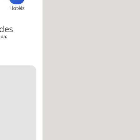
Hotéis
ades
uda.