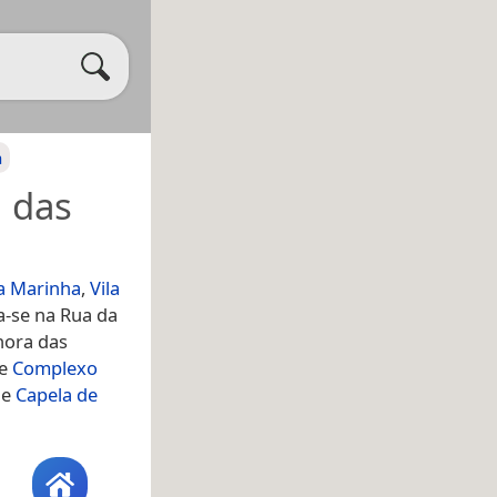
a
 das
da Marinha
,
Vila
za-se na Rua da
hora das
de
Complexo
de
Capela de