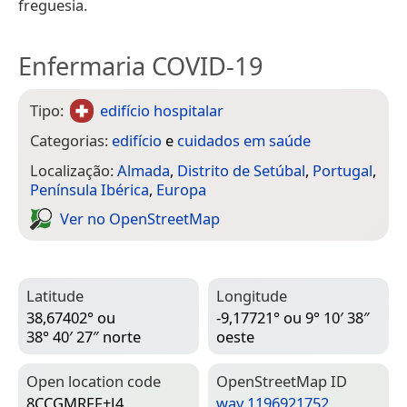
freguesia.
Enfermaria COVID-19
Tipo:
edifício hospitalar
Categorias:
edifício
e
cuidados em saúde
Localização:
Almada
,
Distrito de Setúbal
,
Portugal
,
Península Ibérica
,
Europa
Ver no Open­Street­Map
Latitude
Longitude
38,67402° ou
-9,17721° ou 9° 10′ 38″
38° 40′ 27″ norte
oeste
Open location code
Open­Street­Map ID
8CCGMRFF+J4
way 1196921752