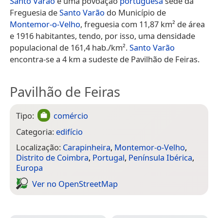
Santo Varão
é uma povoação
portuguesa
sede da
Freguesia de
Santo Varão
do Município de
Montemor-o-Velho
, freguesia com 11,87 km² de área
e 1916 habitantes, tendo, por isso, uma densidade
populacional de 161,4 hab./km².
Santo Varão
encontra-se a 4 km a sudeste de Pavilhão de Feiras.
Pavilhão de Feiras
Tipo:
comércio
Categoria:
edifício
Localização:
Carapinheira
,
Montemor-o-Velho
,
Distrito de Coimbra
,
Portugal
,
Península Ibérica
,
Europa
Ver no Open­Street­Map