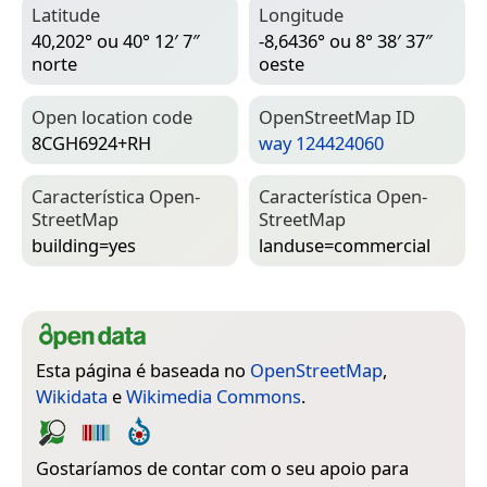
Latitude
Longitude
40,202° ou 40° 12′ 7″
-8,6436° ou 8° 38′ 37″
norte
oeste
Open location code
Open­Street­Map ID
8CGH6924+RH
way 124424060
Característica Open­
Característica Open­
Street­Map
Street­Map
building=­yes
landuse=­commercial
Esta página é baseada no
OpenStreetMap
,
Wikidata
e
Wikimedia Commons
.
Gostaríamos de contar com o seu apoio para