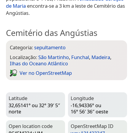
de Maria
encontra-se a 3 km a leste de Cemitério das
Angústias.
Cemitério das Angústias
Categoria:
sepultamento
Localização:
São Martinho
,
Funchal
,
Madeira
,
Ilhas do Oceano Atlântico
Ver no Open­Street­Map
Latitude
Longitude
32,65141° ou 32° 39′ 5″
-16,94336° ou
norte
16° 56′ 36″ oeste
Open location code
Open­Street­Map ID