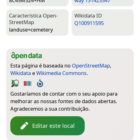
8C45M324+HM
way 131423347
Característica Open­
Wiki­data ID
Street­Map
Q100911595
landuse=­cemetery
Esta página é baseada no
OpenStreetMap
,
Wikidata
e
Wikimedia Commons
.
Gostaríamos de contar com o seu apoio para
melhorar as nossas fontes de dados abertas.
Agradecemos a sua contribuição.
Editar este local