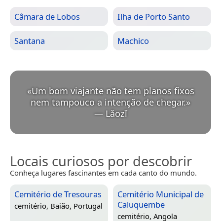
Câmara de Lobos
Ilha de Porto Santo
Santana
Machico
«
Um bom viajante não tem planos fixos
nem tampouco a intenção de chegar.
»
—
Lǎozǐ
Locais curiosos por descobrir
Conheça lugares fascinantes em cada canto do mundo.
Cemitério de Tresouras
Cemitério Municipal de
Caluquembe
cemitério,
Baião, Portugal
cemitério,
Angola