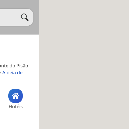
onte do Pisão
e
Aldeia de
Hotéis