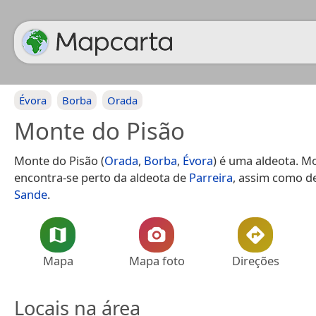
Évora
Borba
Orada
Monte do Pisão
Monte do Pisão (
Orada
,
Borba
,
Évora
) é uma aldeota. M
encontra-se perto da aldeota de
Parreira
, assim como d
Sande
.
Mapa
Mapa foto
Direções
Locais na área