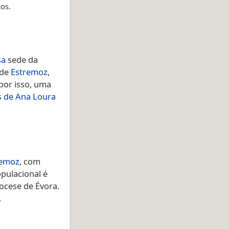
os.
sa
sede da
 de
Estremoz
,
por isso, uma
 de Ana Loura
remoz
, com
pulacional é
ocese de Évora.
.