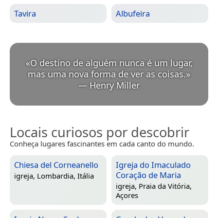
Tavira
Albufeira
«
O destino de alguém nunca é um lugar,
mas uma nova forma de ver as coisas.
»
—
Henry Miller
Locais curiosos por descobrir
Conheça lugares fascinantes em cada canto do mundo.
Chiesa del Corneanello
Igreja do Imaculado
Coração de Maria
igreja,
Lombardia, Itália
igreja,
Praia da Vitória,
Açores