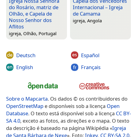
Igreja Nossa Senhora
Capela dos Vencedores
do Rosário, matriz de
Internacional – Igreja
Olhão, e Capela de
de Camama
Nosso Senhor dos
igreja,
Angola
Aflitos
igreja,
Olhão, Portugal
Deutsch
Español
English
Français
Sobre o Mapcarta
. Os dados © os contribuidores do
OpenStreetMap
e disponíveis sob a licença
Open
Database
. O texto está disponível sob a licença
CC BY-
SA 4.0
, exceto as fotos, as direções e o mapa. O texto
da descrição é baseado na página Wikipédia «
Igreja
de Santa Bárbara de Nexe
». Foto:
Inkey
,
CC BY-SA 2.0
.