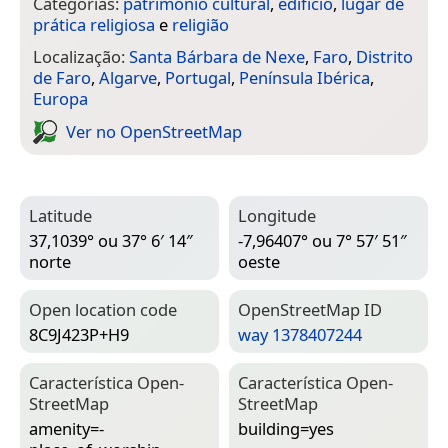
Categorias:
património cultural
,
edifício
,
lugar de
prática religiosa
e
religião
Localização:
Santa Bárbara de Nexe
,
Faro
,
Distrito
de Faro
,
Algarve
,
Portugal
,
Península Ibérica
,
Europa
Ver no Open­Street­Map
Latitude
Longitude
37,1039° ou 37° 6′ 14″
-7,96407° ou 7° 57′ 51″
norte
oeste
Open location code
Open­Street­Map ID
8C9J423P+H9
way 1378407244
Característica Open­
Característica Open­
Street­Map
Street­Map
amenity=­
building=­yes