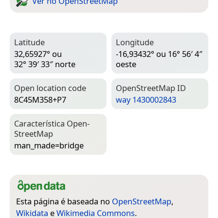
Ver no Open­Street­Map
Latitude
Longitude
32,65927° ou
-16,93432° ou 16° 56′ 4″
32° 39′ 33″ norte
oeste
Open location code
Open­Street­Map ID
8C45M358+P7
way 1430002843
Característica Open­
Street­Map
man_made=­bridge
Esta página é baseada no
OpenStreetMap
,
Wikidata
e
Wikimedia Commons
.