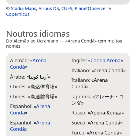
©
Stadia Maps
,
Airbus DS
,
CNES
,
PlanetObserver
e
Copernicus
Noutros idiomas
Do Alemão ao Ucraniano — «Arena Condá» tem muitos
nomes.
Alemão:
«
Arena
Inglês:
«
Conda Arena
»
Condá
»
Italiano:
«
arena Condá
»
Árabe:
«
أرينا كوندا
»
Italiano:
«
Arena
Chinês:
«
康达体育场
»
Condá
»
Chinês:
«
康達體育場
»
Japonês:
«
アレーナ・コ
ンダ
»
Espanhol:
«
Arena
Conda
»
Russo:
«
Арена-Конда
»
Espanhol:
«
Arena
Sueco:
«
Arena Condá
»
Condá
»
Turco:
«
Arena Condá
»