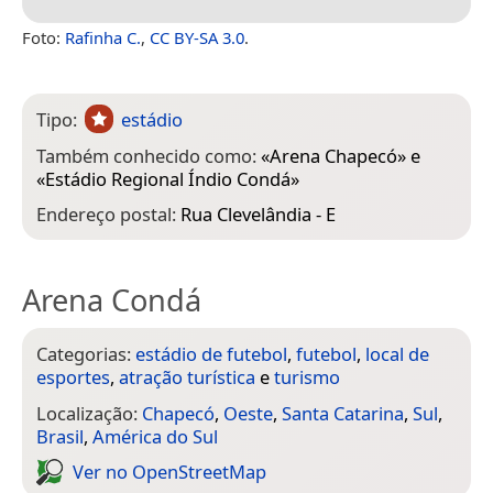
Foto:
Rafinha C.
,
CC BY-SA 3.0
.
Tipo:
estádio
Também conhecido como:
«
Arena Chapecó
» e
«
Estádio Regional Índio Condá
»
Endereço postal:
Rua Clevelândia - E
Arena Condá
Categorias:
estádio de futebol
,
futebol
,
local de
esportes
,
atração turística
e
turismo
Localização:
Chapecó
,
Oeste
,
Santa Catarina
,
Sul
,
Brasil
,
América do Sul
Ver no Open­Street­Map