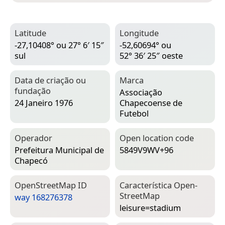
Latitude
Longitude
-27,10408° ou 27° 6′ 15″
-52,60694° ou
sul
52° 36′ 25″ oeste
Data de criação ou
Marca
fundação
Associação
24 Janeiro 1976
Chapecoense de
Futebol
Operador
Open location code
Prefeitura Municipal de
5849V9WV+96
Chapecó
Open­Street­Map ID
Característica Open­
Street­Map
way 168276378
leisure=­stadium