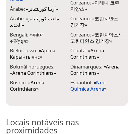
Coreano:
«
아레나 코린
C
Árabe:
«
أرينا كورينثيانز
»
치앙스
»
F
Árabe:
«
ملعب كورينثيانز
Coreano:
«
코린치안스
S
الجديد
»
경기장
»
F
Bengali:
«
অ্যারেনা
Coreano:
«
코린치앙스/
C
করিন্থিয়ান্স
»
코린티안스 경기장
»
F
Bielorrusso:
«
Арэна
Croata:
«
Arena
I
Карынтыянс
»
Corinthians
»
F
Bokmål norueguês:
Dinamarquês:
«
Arena
A
«
Arena Corinthians
»
Corinthians
»
F
Bósnio:
«
Arena
Espanhol:
«
Neo
s
Corinthians
»
Química Arena
»
Locais notáveis nas
proximidades