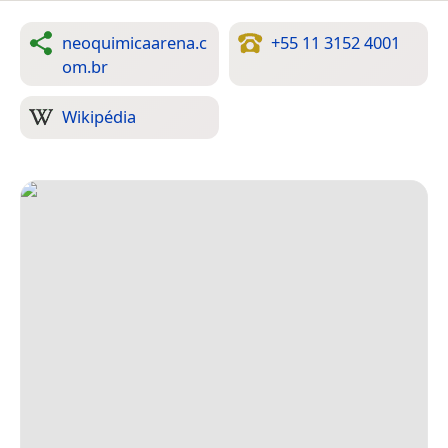
neoquimicaarena.c
+55 11 3152 4001
om.br
Wikipédia