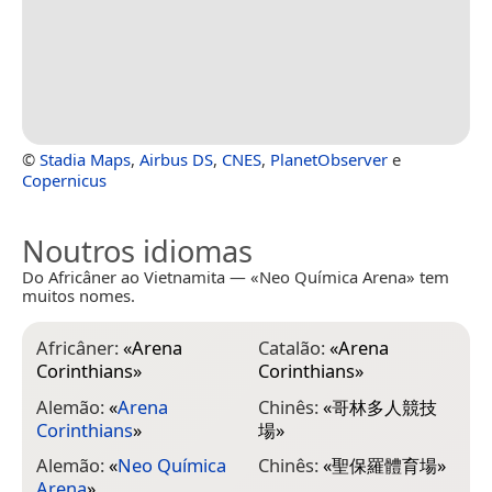
©
Stadia Maps
,
Airbus DS
,
CNES
,
PlanetObserver
e
Copernicus
Noutros idiomas
Do Africâner ao Vietnamita — «Neo Química Arena» tem
muitos nomes.
Africâner:
«
Arena
Catalão:
«
Arena
E
Corinthians
»
Corinthians
»
E
C
Alemão:
«
Arena
Chinês:
«
哥林多人競技
Corinthians
»
場
»
E
C
Alemão:
«
Neo Química
Chinês:
«
聖保羅體育場
»
Arena
»
F