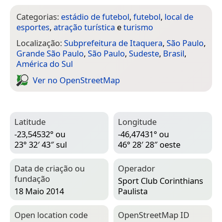
Categorias:
estádio de futebol
,
futebol
,
local de
esportes
,
atração turística
e
turismo
Localização:
Subprefeitura de Itaquera
,
São Paulo
,
Grande São Paulo
,
São Paulo
,
Sudeste
,
Brasil
,
América do Sul
Ver no Open­Street­Map
Latitude
Longitude
-23,54532° ou
-46,47431° ou
23° 32′ 43″ sul
46° 28′ 28″ oeste
Data de criação ou
Operador
fundação
Sport Club Corinthians
18 Maio 2014
Paulista
Open location code
Open­Street­Map ID