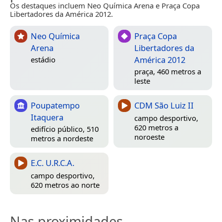
Os destaques incluem Neo Química Arena e Praça Copa
Libertadores da América 2012.
Neo Química
Praça Copa
Arena
Libertadores da
América 2012
estádio
praça, 460 metros a
leste
Poupatempo
CDM São Luiz II
Itaquera
campo desportivo,
620 metros a
edifício público, 510
noroeste
metros a nordeste
E.C. U.R.C.A.
campo desportivo,
620 metros ao norte
Nas proximidades