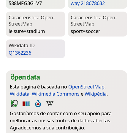
588MFG3G+V7
way 218678632
Característica Open­
Característica Open­
Street­Map
Street­Map
leisure=­stadium
sport=­soccer
Wiki­data ID
Q1362236
Esta página é baseada no
OpenStreetMap
,
Wikidata
,
Wikimedia Commons
e
Wikipédia
.
Gostaríamos de contar com o seu apoio para
melhorar as nossas fontes de dados abertas.
Agradecemos a sua contribuição.