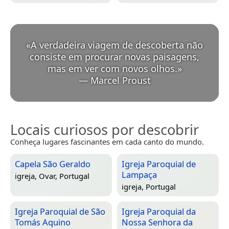
«
A verdadeira viagem de descoberta não
consiste em procurar novas paisagens,
mas em ver com novos olhos.
»
—
Marcel Proust
Locais curiosos por descobrir
Conheça lugares fascinantes em cada canto do mundo.
Capela São Geraldo
Igreja Paroquial de
Lampaça
igreja,
Ovar, Portugal
igreja,
Portugal
Igreja Paroquial de São
Igreja Paroquial da
Tomás Aquino
Nossa Senhora da