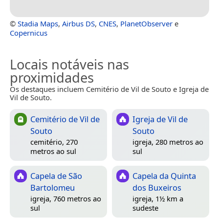
©
Stadia Maps
,
Airbus DS
,
CNES
,
PlanetObserver
e
Copernicus
Locais notáveis nas
proximidades
Os destaques incluem Cemitério de Vil de Souto e Igreja de
Vil de Souto.
Cemitério de Vil de
Igreja de Vil de
Souto
Souto
cemitério, 270
igreja, 280 metros ao
metros ao sul
sul
Capela de São
Capela da Quinta
Bartolomeu
dos Buxeiros
igreja, 760 metros ao
igreja, 1½ km a
sul
sudeste