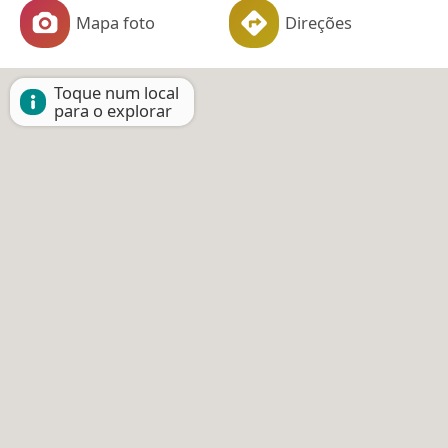
Mapa foto
Direções
Toque num local
para o explorar