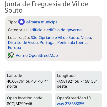
Junta de Freguesia de Vil de
Souto
Tipo:
câmara municipal
Categorias:
edifício
e
edifício do governo
Localização:
São Cipriano e Vil de Souto
,
Viseu
,
Distrito de Viseu
,
Portugal
,
Península Ibérica
,
Europa
Ver no Open­Street­Map
Latitude
Longitude
40,66776° ou 40° 40′ 4″
-7,98192° ou 7° 58′ 55″
norte
oeste
Open location code
Open­Street­Map ID
8CGJM299+46
way 278653855