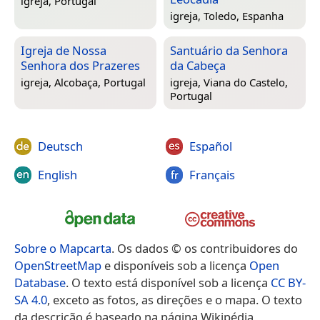
igreja,
Portugal
igreja,
Toledo, Espanha
Igreja de Nossa
Santuário da Senhora
Senhora dos Prazeres
da Cabeça
igreja,
Alcobaça, Portugal
igreja,
Viana do Castelo,
Portugal
Deutsch
Español
English
Français
Sobre o Mapcarta
. Os dados © os contribuidores do
OpenStreetMap
e disponíveis sob a licença
Open
Database
. O texto está disponível sob a licença
CC BY-
SA 4.0
, exceto as fotos, as direções e o mapa. O texto
da descrição é baseado na página Wikipédia