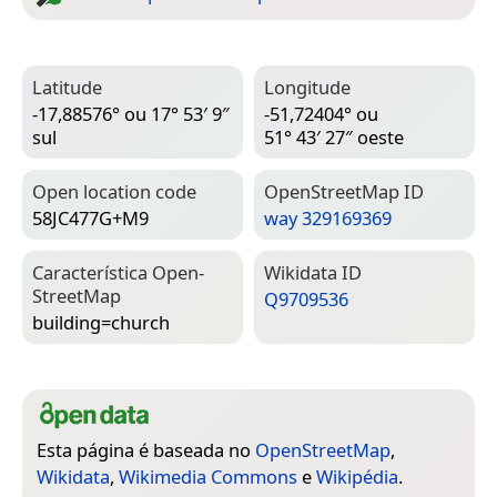
Latitude
Longitude
-17,88576° ou 17° 53′ 9″
-51,72404° ou
sul
51° 43′ 27″ oeste
Open location code
Open­Street­Map ID
58JC477G+M9
way 329169369
Característica Open­
Wiki­data ID
Street­Map
Q9709536
building=­church
Esta página é baseada no
OpenStreetMap
,
Wikidata
,
Wikimedia Commons
e
Wikipédia
.