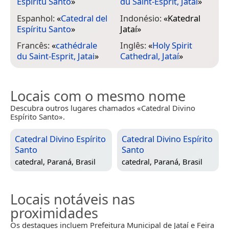
Espiritu Santo
»
du Saint-Esprit, Jatai
»
Espanhol:
«
Catedral del
Indonésio:
«
Katedral
Espíritu Santo
»
Jataí
»
Francês:
«
cathédrale
Inglês:
«
Holy Spirit
du Saint-Esprit, Jatai
»
Cathedral, Jataí
»
Locais com o mesmo nome
Descubra outros lugares chamados «Catedral Divino
Espírito Santo».
Catedral Divino Espírito
Catedral Divino Espírito
Santo
Santo
catedral,
Paraná, Brasil
catedral,
Paraná, Brasil
Locais notáveis nas
proximidades
Os destaques incluem Prefeitura Municipal de Jataí e Feira