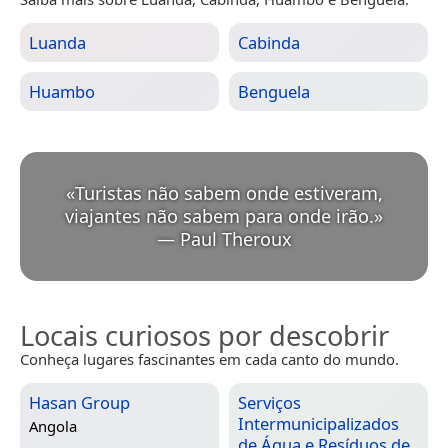
Luanda
Cabinda
Huambo
Benguela
«
Turistas não sabem onde estiveram,
viajantes não sabem para onde irão.
»
—
Paul Theroux
Locais curiosos por descobrir
Conheça lugares fascinantes em cada canto do mundo.
Hasan Group
Serviços
Intermunicipalizados
Angola
de Água e Resíduos de