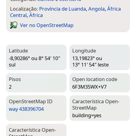
Localização:
Província de Luanda
,
Angola
,
África
Central
,
África
Ver no Open­Street­Map
Latitude
Longitude
-8,90286° ou 8° 54′ 10″
13,19823° ou
sul
13° 11′ 54″ leste
Pisos
Open location code
2
6F3M35WX+V7
Open­Street­Map ID
Característica Open­
Street­Map
way 438396704
building=­yes
Característica Open­