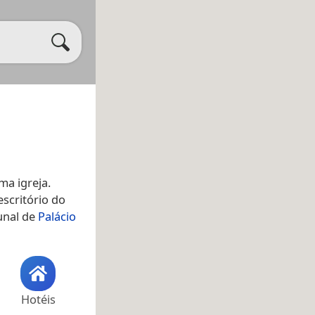
uma igreja.
scritório do
unal de
Palácio
Hotéis