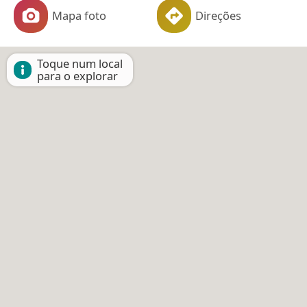
Mapa foto
Direções
Toque num local
para o explorar