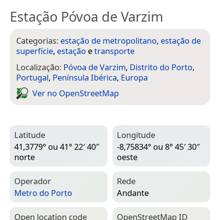
Estação Póvoa de Varzim
Categorias:
estação de metropolitano
,
estação de
superfície
,
estação
e
transporte
Localização:
Póvoa de Varzim
,
Distrito do Porto
,
Portugal
,
Península Ibérica
,
Europa
Ver no Open­Street­Map
Latitude
Longitude
41,3779° ou 41° 22′ 40″
-8,75834° ou 8° 45′ 30″
norte
oeste
Operador
Rede
Metro do Porto
Andante
Open location code
Open­Street­Map ID