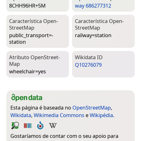
8CHH96HR+5M
way 686277312
Característica Open­
Característica Open­
Street­Map
Street­Map
public_transport=­
railway=­station
station
Atributo Open­Street­
Wiki­data ID
Map
Q10276079
wheelchair=­yes
Esta página é baseada no
OpenStreetMap
,
Wikidata
,
Wikimedia Commons
e
Wikipédia
.
Gostaríamos de contar com o seu apoio para