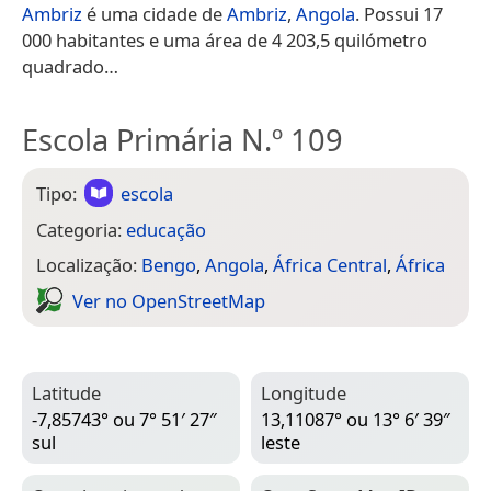
Ambriz
é uma cidade de
Ambriz
,
Angola
. Possui 17
000 habitantes e uma área de 4 203,5 quilómetro
quadrado…
Escola Primária N.º 109
Tipo:
escola
Categoria:
educação
Localização:
Bengo
,
Angola
,
África Central
,
África
Ver no Open­Street­Map
Latitude
Longitude
-7,85743° ou 7° 51′ 27″
13,11087° ou 13° 6′ 39″
sul
leste