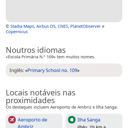
©
Stadia Maps
,
Airbus DS
,
CNES
,
PlanetObserver
e
Copernicus
Noutros idiomas
«Escola Primária N.º 109» tem muitos nomes.
Inglês:
«
Primary School no. 109
»
Locais notáveis nas
proximidades
Os destaques incluem Aeroporto de Ambriz e Ilha Sanga.
Aeroporto de
Ilha Sanga
Ambriz
ilhéu, 2½ km a