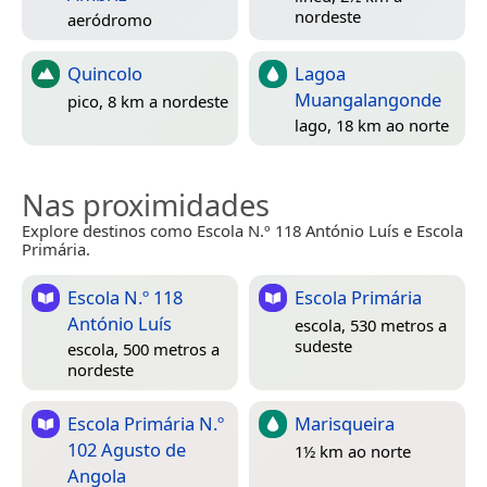
nordeste
aeródromo
Quincolo
Lagoa
Muangalangonde
pico, 8 km a nordeste
lago, 18 km ao norte
Nas proximidades
Explore destinos como Escola N.º 118 António Luís e Escola
Primária.
Escola N.º 118
Escola Primária
António Luís
escola, 530 metros a
sudeste
escola, 500 metros a
nordeste
Escola Primária N.º
Marisqueira
102 Agusto de
1½ km ao norte
Angola