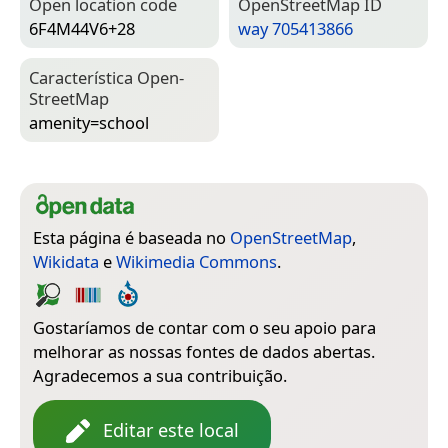
Open location code
Open­Street­Map ID
6F4M44V6+28
way 705413866
Característica Open­
Street­Map
amenity=­school
Esta página é baseada no
OpenStreetMap
,
Wikidata
e
Wikimedia Commons
.
Gostaríamos de contar com o seu apoio para
melhorar as nossas fontes de dados abertas.
Agradecemos a sua contribuição.
Editar este local