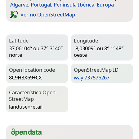
Algarve
,
Portugal
,
Península Ibérica
,
Europa
Ver no Open­Street­Map
Latitude
Longitude
37,06104° ou 37° 3′ 40″
-8,03009° ou 8° 1′ 48″
norte
oeste
Open location code
Open­Street­Map ID
8C9H3X69+CX
way 737576267
Característica Open­
Street­Map
landuse=­retail