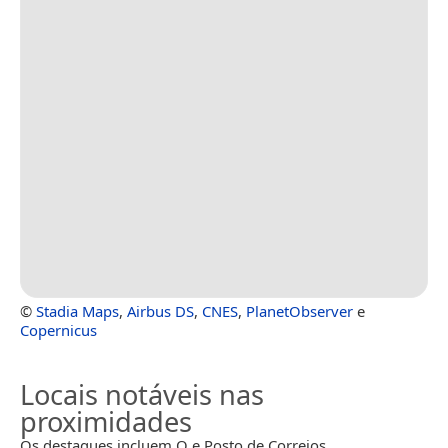
©
Stadia Maps
,
Airbus DS
,
CNES
,
PlanetObserver
e
Copernicus
Locais notáveis nas
proximidades
Os destaques incluem Q e Posto de Correios.