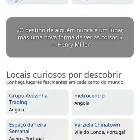
«
O destino de alguém nunca é um lugar,
mas uma nova forma de ver as coisas.
»
—
Henry Miller
Locais curiosos por descobrir
Conheça lugares fascinantes em cada canto do mundo.
Grupo Avózinha
metrocentro
Trading
Angola
Angola
Espaço da Feira
Varziela Chinatown
Semanal
Vila do Conde, Portugal
Aveiro, Portugal