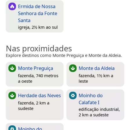
Ermida de Nossa
Senhora da Fonte
Santa
igreja, 2½ km ao sul
Nas proximidades
Explore destinos como Monte Preguiça e Monte da Aldeia.
Monte Preguiça
Monte da Aldeia
fazenda, 740 metros
fazenda, 1½ km a
a oeste
leste
Herdade das Neves
Moinho do
Calafate I
fazenda, 2 km a
sudeste
edificação industrial,
2 km a sudeste
Moinho do