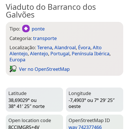
Viaduto do Barranco dos
Galvões
Tipo:
ponte
Categoria:
transporte
Localização:
Terena
,
Alandroal
,
Évora
,
Alto
Alentejo
,
Alentejo
,
Portugal
,
Península Ibérica
,
Europa
Ver no Open­Street­Map
Latitude
Longitude
38,69029° ou
-7,4903° ou 7° 29′ 25″
38° 41′ 25″ norte
oeste
Open location code
Open­Street­Map ID
8CCJMGR5+4V
way 742377466