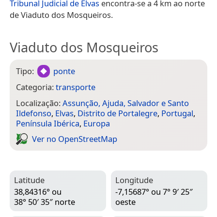
Tribunal Judicial de Elvas
encontra-se a 4 km ao norte
de Viaduto dos Mosqueiros.
Viaduto dos Mosqueiros
Tipo:
ponte
Categoria:
transporte
Localização:
Assunção, Ajuda, Salvador e Santo
Ildefonso
,
Elvas
,
Distrito de Portalegre
,
Portugal
,
Península Ibérica
,
Europa
Ver no Open­Street­Map
Latitude
Longitude
38,84316° ou
-7,15687° ou 7° 9′ 25″
38° 50′ 35″ norte
oeste