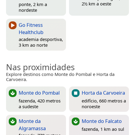
2½ km a oeste
ponte, 2 km a
nordeste
Go Fitness
Healthclub
academia desportiva,
3 km ao norte
Nas proximidades
Explore destinos como Monte do Pombal e Horta da
Carvoeira.
Monte do Pombal
Horta da Carvoeira
fazenda, 420 metros
edifício, 660 metros a
a sudeste
noroeste
Monte da
Monte do Falcato
Algramassa
fazenda, 1 km ao sul