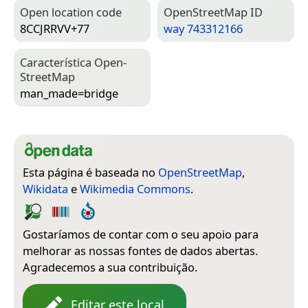
Open location code
Open­Street­Map ID
8CCJRRVV+77
way 743312166
Característica Open­
Street­Map
man_made=­bridge
Esta página é baseada no
OpenStreetMap
,
Wikidata
e
Wikimedia Commons
.
Gostaríamos de contar com o seu apoio para
melhorar as nossas fontes de dados abertas.
Agradecemos a sua contribuição.
Editar este local