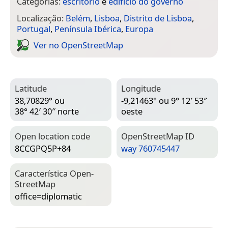
Categorias:
escritório
e
edifício do governo
Localização:
Belém
,
Lisboa
,
Distrito de Lisboa
,
Portugal
,
Península Ibérica
,
Europa
Ver no Open­Street­Map
Latitude
Longitude
38,70829° ou
-9,21463° ou 9° 12′ 53″
38° 42′ 30″ norte
oeste
Open location code
Open­Street­Map ID
8CCGPQ5P+84
way 760745447
Característica Open­
Street­Map
office=­diplomatic